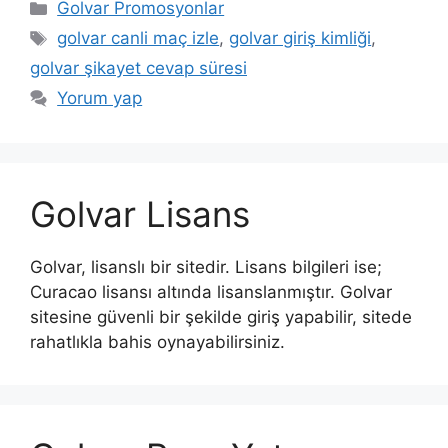
Kategoriler
Golvar Promosyonlar
Etiketler
golvar canli maç izle
,
golvar giriş kimliği
,
golvar şikayet cevap süresi
Yorum yap
Golvar Lisans
Golvar, lisanslı bir sitedir. Lisans bilgileri ise;
Curacao lisansı altında lisanslanmıştır. Golvar
sitesine güvenli bir şekilde giriş yapabilir, sitede
rahatlıkla bahis oynayabilirsiniz.