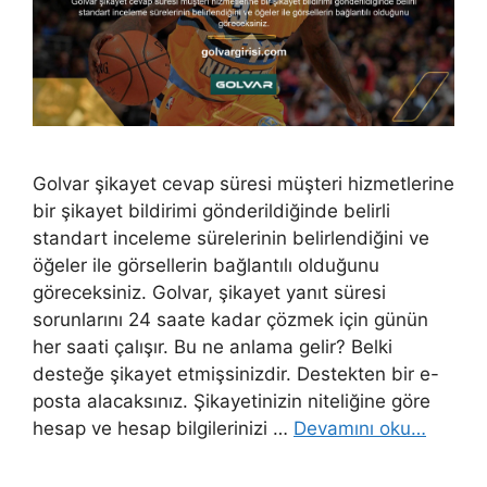
Golvar şikayet cevap süresi müşteri hizmetlerine
bir şikayet bildirimi gönderildiğinde belirli
standart inceleme sürelerinin belirlendiğini ve
öğeler ile görsellerin bağlantılı olduğunu
göreceksiniz. Golvar, şikayet yanıt süresi
sorunlarını 24 saate kadar çözmek için günün
her saati çalışır. Bu ne anlama gelir? Belki
desteğe şikayet etmişsinizdir. Destekten bir e-
posta alacaksınız. Şikayetinizin niteliğine göre
hesap ve hesap bilgilerinizi …
Devamını oku…