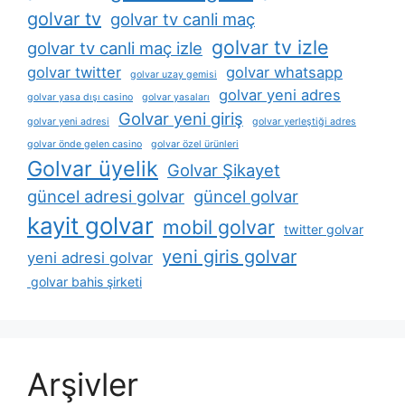
golvar tv
golvar tv canli maç
golvar tv izle
golvar tv canli maç izle
golvar twitter
golvar whatsapp
golvar uzay gemisi
golvar yeni adres
golvar yasa dışı casino
golvar yasaları
Golvar yeni giriş
golvar yeni adresi
golvar yerleştiği adres
golvar önde gelen casino
golvar özel ürünleri
Golvar üyelik
Golvar Şikayet
güncel adresi golvar
güncel golvar
kayit golvar
mobil golvar
twitter golvar
yeni giris golvar
yeni adresi golvar
golvar bahis şirketi
Arşivler