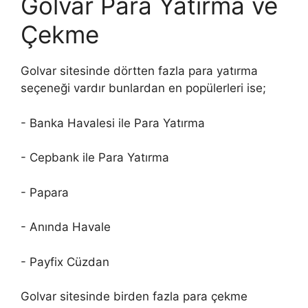
Golvar Para Yatırma ve
Çekme
Golvar sitesinde dörtten fazla para yatırma
seçeneği vardır bunlardan en popülerleri ise;
- Banka Havalesi ile Para Yatırma
- Cepbank ile Para Yatırma
- Papara
- Anında Havale
- Payfix Cüzdan
Golvar sitesinde birden fazla para çekme