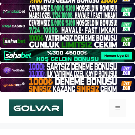
İçeriğe
atla
Menü