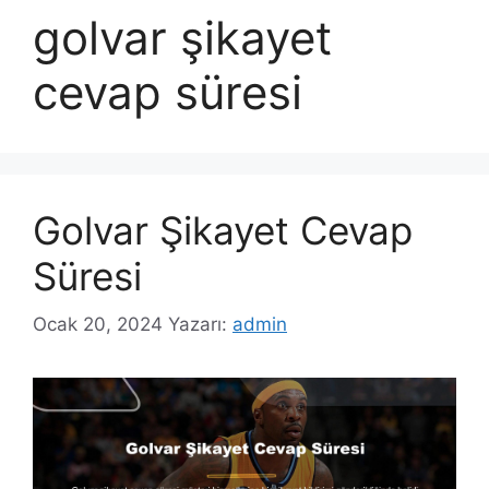
golvar şikayet
cevap süresi
Golvar Şikayet Cevap
Süresi
Ocak 20, 2024
Yazarı:
admin