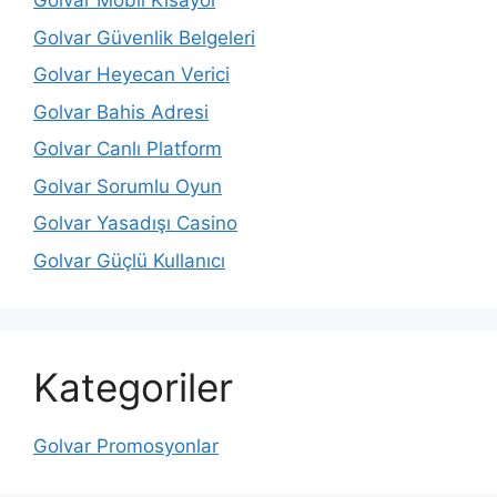
Golvar Mobil Kısayol
Golvar Güvenlik Belgeleri
Golvar Heyecan Verici
Golvar Bahis Adresi
Golvar Canlı Platform
Golvar Sorumlu Oyun
Golvar Yasadışı Casino
Golvar Güçlü Kullanıcı
Kategoriler
Golvar Promosyonlar