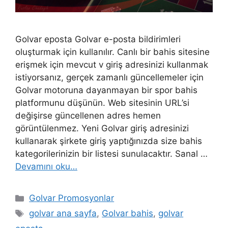
Golvar eposta Golvar e-posta bildirimleri
oluşturmak için kullanılır. Canlı bir bahis sitesine
erişmek için mevcut v giriş adresinizi kullanmak
istiyorsanız, gerçek zamanlı güncellemeler için
Golvar motoruna dayanmayan bir spor bahis
platformunu düşünün. Web sitesinin URL’si
değişirse güncellenen adres hemen
görüntülenmez. Yeni Golvar giriş adresinizi
kullanarak şirkete giriş yaptığınızda size bahis
kategorilerinizin bir listesi sunulacaktır. Sanal …
Devamını oku…
Kategoriler
Golvar Promosyonlar
Etiketler
golvar ana sayfa
,
Golvar bahis
,
golvar