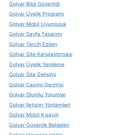
Golvar Bilgi Güvenliği
Golvar Üyelik Programı
Golvar Mobil Uyumluluk
Golvar Sayfa Tasarımı
Golvar Tercih Edilen
Golvar Site Karşılaştırması
Golvar Üyelik Yenileme
Golvar Site Gelişimi
Golvar Casino Geçmişi
Golvar Olumlu Yorumlar
Golvar İletişim Yöntemleri
Golvar Mobil Kısayol
Golvar Güvenlik Belgeleri