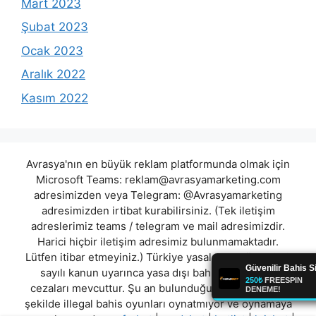
Mart 2023
Şubat 2023
Ocak 2023
Aralık 2022
Kasım 2022
Avrasya'nın en büyük reklam platformunda olmak için
Microsoft Teams:
reklam@avrasyamarketing.com
adresimizden veya Telegram: @Avrasyamarketing
adresimizden irtibat kurabilirsiniz. (Tek iletişim
adreslerimiz teams / telegram ve mail adresimizdir.
Harici hiçbir iletişim adresimiz bulunmamaktadır.
Lütfen itibar etmeyiniz.) Türkiye yasalarına göre 7258
sayılı kanun uyarınca yasa dışı bahis oynamanın
cezaları mevcuttur. Şu an bulunduğunuz site hiç bir
şekilde illegal bahis oyunları oynatmıyor ve oynamaya