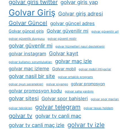
golvar giris twitter
golvar giris yap
Golvar Giriş
Golvar giriş adresi
Golvar Güncel
golvar güncel adres
Golvar güvenilir mi
Golvar güncel giriş
golvar güvenilir url
golvar güvenlik duygusu
golvar güvenli midir
golvar güvenlir mi
golvar hizmetleri nasıl desteklenir
Golvar kayıt
golvar instagram
golvar maç izle
golvar kullanıcı sorumlulukları
golvar maç izleme
Golvar mobil
golvar mobil i̇htiyaçlar
golvar nasil bir site
golvar ortaklık programı
golvar promosyon
golvar oyun seçenekleri
golvar piyango
golvar promosyon kodu
golvar saha yardımı
golvar sitesi
Golvar spor bahisleri
golvar spor maçları
golvar telegram
golvar teknikleri
golvar texas holdem
golvar tv
golvar tv canli maç
golvar tv izle
golvar tv canli maç izle