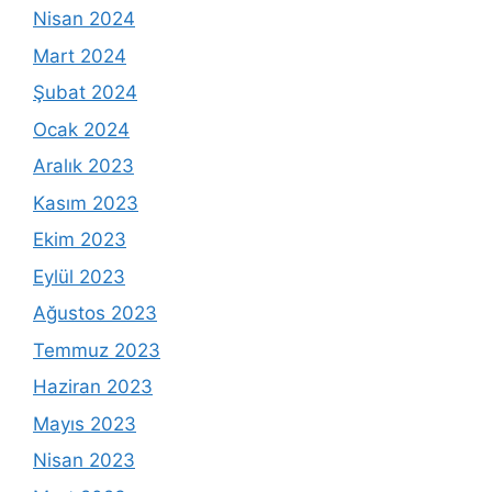
Nisan 2024
Mart 2024
Şubat 2024
Ocak 2024
Aralık 2023
Kasım 2023
Ekim 2023
Eylül 2023
Ağustos 2023
Temmuz 2023
Haziran 2023
Mayıs 2023
Nisan 2023