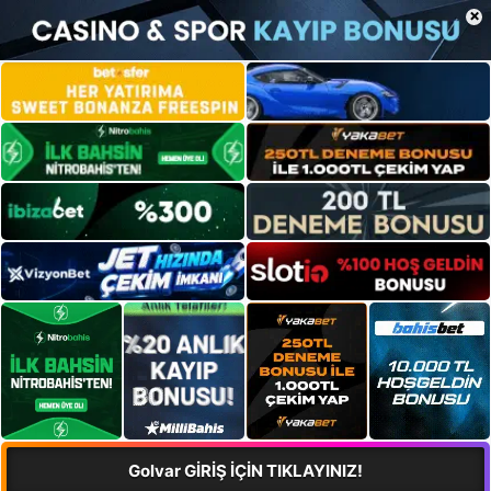
×
Golvar GİRİŞ İÇİN TIKLAYINIZ!