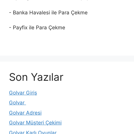
- Banka Havalesi ile Para Çekme
- Payfix ile Para Çekme
Son Yazılar
Golvar Giriş
Golvar
Golvar Adresi
Golvar Müşteri Çekimi
Golvar Karlı Oyunlar