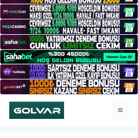
İçeriğe
atla
Menü