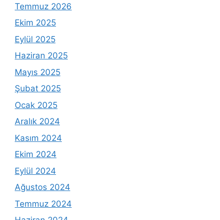
Temmuz 2026
Ekim 2025
Eylül 2025
Haziran 2025
Mayıs 2025
Şubat 2025
Ocak 2025
Aralık 2024
Kasım 2024
Ekim 2024
Eylül 2024
Ağustos 2024
Temmuz 2024