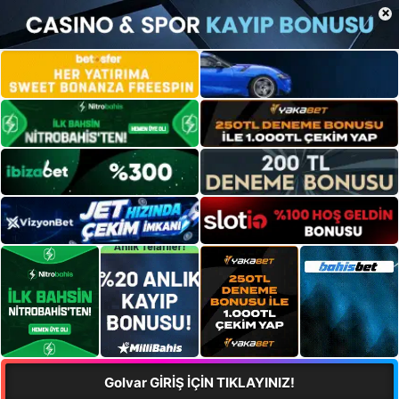
×
Golvar GİRİŞ İÇİN TIKLAYINIZ!