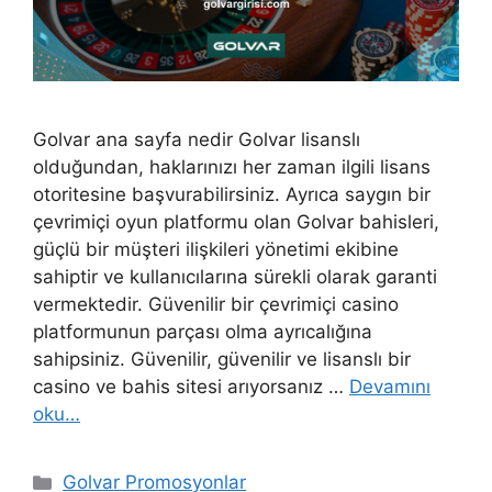
Golvar ana sayfa nedir Golvar lisanslı
olduğundan, haklarınızı her zaman ilgili lisans
otoritesine başvurabilirsiniz. Ayrıca saygın bir
çevrimiçi oyun platformu olan Golvar bahisleri,
güçlü bir müşteri ilişkileri yönetimi ekibine
sahiptir ve kullanıcılarına sürekli olarak garanti
vermektedir. Güvenilir bir çevrimiçi casino
platformunun parçası olma ayrıcalığına
sahipsiniz. Güvenilir, güvenilir ve lisanslı bir
casino ve bahis sitesi arıyorsanız …
Devamını
oku…
Kategoriler
Golvar Promosyonlar