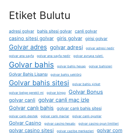
Etiket Bulutu
adresi golvar
bahis sitesi golvar
canli golvar
casino sitesi golvar
giris golvar
girisi golvar
Golvar adres
golvar adresi
golvar adresi nedir
golvar ana sayfa
golvar ana sayfa nedir
golvar avrupa ruleti.
Golvar bahis
golvar bahis hesap
golvar bahisleri
Golvar Bahis Lisansı
golvar bahis sektörü
Golvar bahis sitesi
golvar bahis şirket
Golvar Bonus
golvar belge gerekli mi
golvar bingo
golvar canli maç izle
golvar canli
Golvar canlı bahis
golvar canlı bahis sitesi
golvar canlı destek
golvar canlı maçlar
golvar canlı oyunlar
Golvar Casino
golvar casino hesabı
golvar casino oyun limitleri
golvar casino sitesi
golvar com
golvar cazibe merkezleri