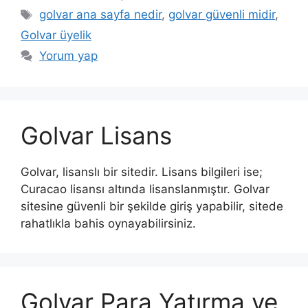
Etiketler
golvar ana sayfa nedir
,
golvar güvenli midir
,
Golvar üyelik
Yorum yap
Golvar Lisans
Golvar, lisanslı bir sitedir. Lisans bilgileri ise;
Curacao lisansı altında lisanslanmıştır. Golvar
sitesine güvenli bir şekilde giriş yapabilir, sitede
rahatlıkla bahis oynayabilirsiniz.
Golvar Para Yatırma ve