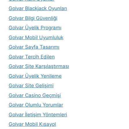
Golvar Blackjack Oyunları
Golvar Bilgi Güvenliği
Golvar Üyelik Programı
Golvar Mobil Uyumluluk
Golvar Sayfa Tasarımı
Golvar Tercih Edilen
Golvar Site Karşılaştırması
Golvar Üyelik Yenileme
Golvar Site Gelişimi
Golvar Casino Geçmişi
Golvar Olumlu Yorumlar
Golvar İletişim Yöntemleri
Golvar Mobil Kısayol