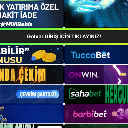
Golvar GİRİŞ İÇİN TIKLAYINIZ!