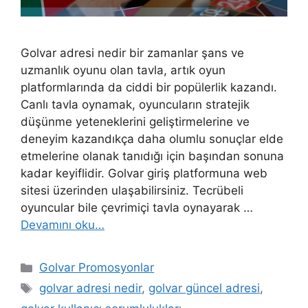
Golvar adresi nedir bir zamanlar şans ve
uzmanlık oyunu olan tavla, artık oyun
platformlarında da ciddi bir popülerlik kazandı.
Canlı tavla oynamak, oyuncuların stratejik
düşünme yeteneklerini geliştirmelerine ve
deneyim kazandıkça daha olumlu sonuçlar elde
etmelerine olanak tanıdığı için başından sonuna
kadar keyiflidir. Golvar giriş platformuna web
sitesi üzerinden ulaşabilirsiniz. Tecrübeli
oyuncular bile çevrimiçi tavla oynayarak …
Devamını oku…
Kategoriler
Golvar Promosyonlar
Etiketler
golvar adresi nedir
,
golvar güncel adresi
,