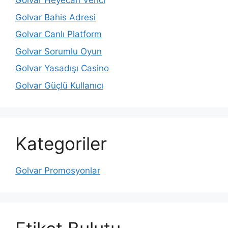
Golvar Heyecan Verici
Golvar Bahis Adresi
Golvar Canlı Platform
Golvar Sorumlu Oyun
Golvar Yasadışı Casino
Golvar Güçlü Kullanıcı
Kategoriler
Golvar Promosyonlar