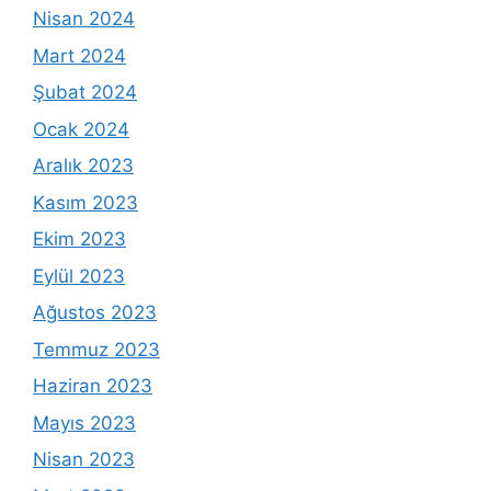
Nisan 2024
Mart 2024
Şubat 2024
Ocak 2024
Aralık 2023
Kasım 2023
Ekim 2023
Eylül 2023
Ağustos 2023
Temmuz 2023
Haziran 2023
Mayıs 2023
Nisan 2023