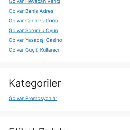
Golvar Heyecan Verici
Golvar Bahis Adresi
Golvar Canlı Platform
Golvar Sorumlu Oyun
Golvar Yasadışı Casino
Golvar Güçlü Kullanıcı
Kategoriler
Golvar Promosyonlar