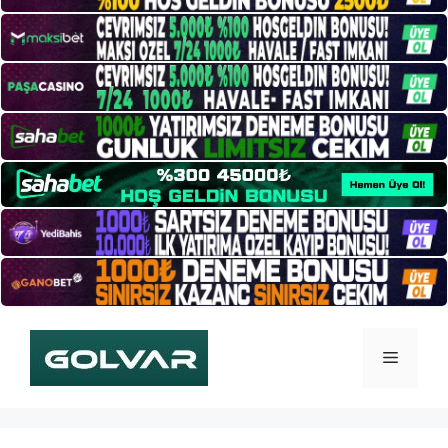
İçeriğe
atla
Menü