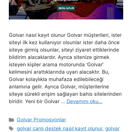
Golvar nasıl kayıt olunur Golvar müşterileri, ister
siteyi ilk kez kullanıyor olsunlar ister daha önce
siteye girmiş olsunlar, siteyi ziyaret ettiklerinde
bildirim alacaklardır. Ayrıca sitenize girmek
isteyen kişiler arama motorunda ‘Golvar’
kelimesini arattıklarında uyarı alacaktır. Bu,
Golvar kolaylıkla muhafaza edilebileceği
anlamına gelir. Ayrıca Golvar, müşterilerine
siteye sürekli erişim sağlayan bahis sitelerinden
biridir. Yeni bir Golvar …
Devamını oku…
Kategoriler
Golvar Promosyonlar
Etiketler
golvar canlı destek nasıl kayıt olunur
,
golvar