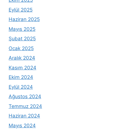
Ekim 2025
Eylül 2025
Haziran 2025
Mayıs 2025
Şubat 2025
Ocak 2025
Aralık 2024
Kasım 2024
Ekim 2024
Eylül 2024
Ağustos 2024
Temmuz 2024
Haziran 2024
Mayıs 2024