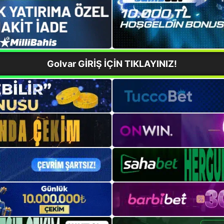
Golvar GİRİŞ İÇİN TIKLAYINIZ!