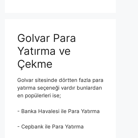
Golvar Para
Yatırma ve
Çekme
Golvar sitesinde dörtten fazla para
yatırma seçeneği vardır bunlardan
en popülerleri ise;
- Banka Havalesi ile Para Yatırma
- Cepbank ile Para Yatırma