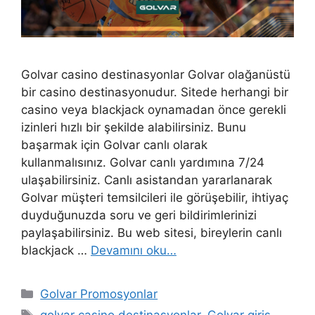
Golvar casino destinasyonlar Golvar olağanüstü
bir casino destinasyonudur. Sitede herhangi bir
casino veya blackjack oynamadan önce gerekli
izinleri hızlı bir şekilde alabilirsiniz. Bunu
başarmak için Golvar canlı olarak
kullanmalısınız. Golvar canlı yardımına 7/24
ulaşabilirsiniz. Canlı asistandan yararlanarak
Golvar müşteri temsilcileri ile görüşebilir, ihtiyaç
duyduğunuzda soru ve geri bildirimlerinizi
paylaşabilirsiniz. Bu web sitesi, bireylerin canlı
blackjack …
Devamını oku…
Kategoriler
Golvar Promosyonlar
Etiketler