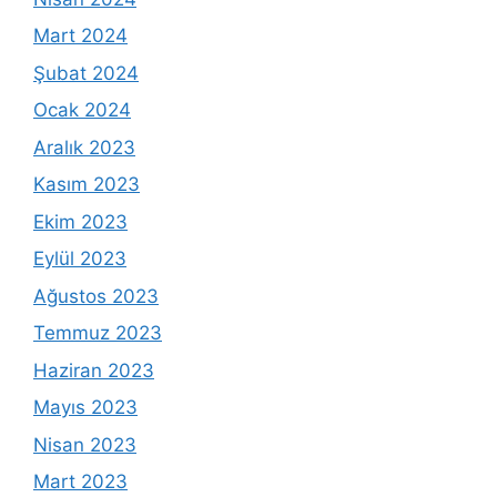
Mart 2024
Şubat 2024
Ocak 2024
Aralık 2023
Kasım 2023
Ekim 2023
Eylül 2023
Ağustos 2023
Temmuz 2023
Haziran 2023
Mayıs 2023
Nisan 2023
Mart 2023