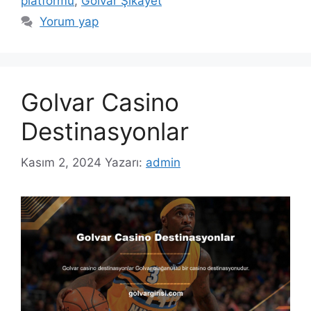
platformu
,
Golvar Şikayet
Yorum yap
Golvar Casino
Destinasyonlar
Kasım 2, 2024
Yazarı:
admin