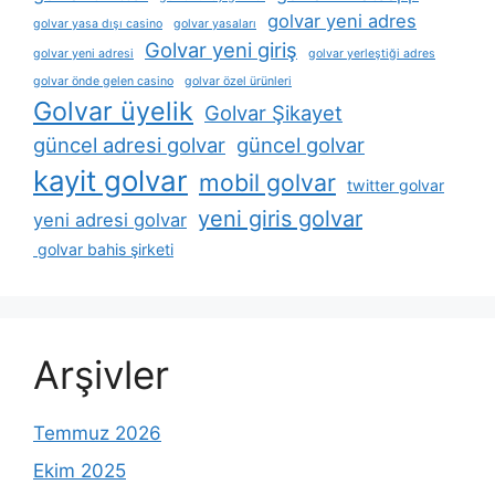
golvar yeni adres
golvar yasa dışı casino
golvar yasaları
Golvar yeni giriş
golvar yeni adresi
golvar yerleştiği adres
golvar önde gelen casino
golvar özel ürünleri
Golvar üyelik
Golvar Şikayet
güncel adresi golvar
güncel golvar
kayit golvar
mobil golvar
twitter golvar
yeni giris golvar
yeni adresi golvar
golvar bahis şirketi
Arşivler
Temmuz 2026
Ekim 2025