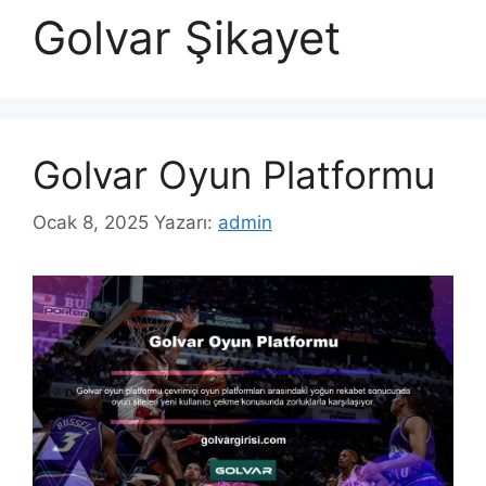
Golvar Şikayet
Golvar Oyun Platformu
Ocak 8, 2025
Yazarı:
admin