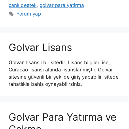
canlı destek
,
golvar para yatirma
Yorum yap
Golvar Lisans
Golvar, lisanslı bir sitedir. Lisans bilgileri ise;
Curacao lisansı altında lisanslanmıştır. Golvar
sitesine güvenli bir şekilde giriş yapabilir, sitede
rahatlıkla bahis oynayabilirsiniz.
Golvar Para Yatırma ve