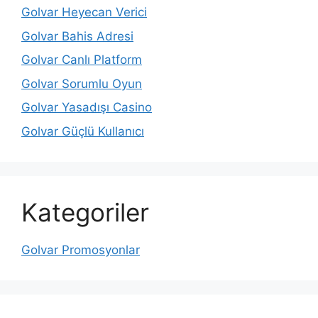
Golvar Heyecan Verici
Golvar Bahis Adresi
Golvar Canlı Platform
Golvar Sorumlu Oyun
Golvar Yasadışı Casino
Golvar Güçlü Kullanıcı
Kategoriler
Golvar Promosyonlar