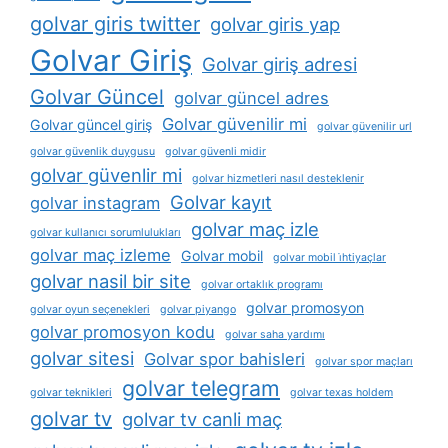
golvar giris twitter
golvar giris yap
Golvar Giriş
Golvar giriş adresi
Golvar Güncel
golvar güncel adres
Golvar güvenilir mi
Golvar güncel giriş
golvar güvenilir url
golvar güvenlik duygusu
golvar güvenli midir
golvar güvenlir mi
golvar hizmetleri nasıl desteklenir
Golvar kayıt
golvar instagram
golvar maç izle
golvar kullanıcı sorumlulukları
golvar maç izleme
Golvar mobil
golvar mobil i̇htiyaçlar
golvar nasil bir site
golvar ortaklık programı
golvar promosyon
golvar oyun seçenekleri
golvar piyango
golvar promosyon kodu
golvar saha yardımı
golvar sitesi
Golvar spor bahisleri
golvar spor maçları
golvar telegram
golvar teknikleri
golvar texas holdem
golvar tv
golvar tv canli maç