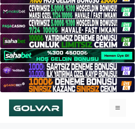
İçeriğe
atla
Menü