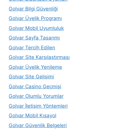
Golvar Bilgi Güvenliği
Golvar Üyelik Programı
Golvar Mobil Uyumluluk
Golvar Sayfa Tasarımı
Golvar Tercih Edilen
Golvar Site Karşılaştırması
Golvar Üyelik Yenileme
Golvar Site Gelişimi
Golvar Casino Geçmişi
Golvar Olumlu Yorumlar
Golvar İletişim Yöntemleri
Golvar Mobil Kısayol
Golvar Güvenlik Belgeleri