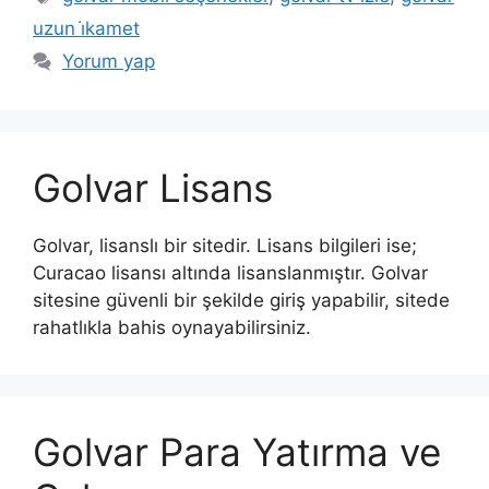
uzun i̇kamet
Yorum yap
Golvar Lisans
Golvar, lisanslı bir sitedir. Lisans bilgileri ise;
Curacao lisansı altında lisanslanmıştır. Golvar
sitesine güvenli bir şekilde giriş yapabilir, sitede
rahatlıkla bahis oynayabilirsiniz.
Golvar Para Yatırma ve