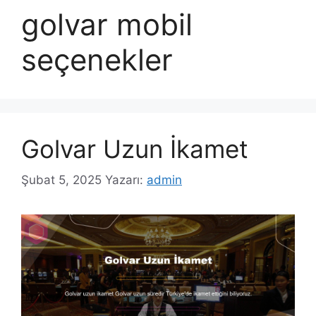
golvar mobil
seçenekler
Golvar Uzun İkamet
Şubat 5, 2025
Yazarı:
admin