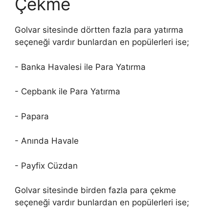
Çekme
Golvar sitesinde dörtten fazla para yatırma
seçeneği vardır bunlardan en popülerleri ise;
- Banka Havalesi ile Para Yatırma
- Cepbank ile Para Yatırma
- Papara
- Anında Havale
- Payfix Cüzdan
Golvar sitesinde birden fazla para çekme
seçeneği vardır bunlardan en popülerleri ise;