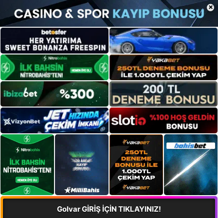
×
Golvar GİRİŞ İÇİN TIKLAYINIZ!