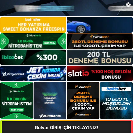
×
Golvar GİRİŞ İÇİN TIKLAYINIZ!