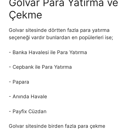
Golvar Para Yatırma ve
Çekme
Golvar sitesinde dörtten fazla para yatırma
seçeneği vardır bunlardan en popülerleri ise;
- Banka Havalesi ile Para Yatırma
- Cepbank ile Para Yatırma
- Papara
- Anında Havale
- Payfix Cüzdan
Golvar sitesinde birden fazla para çekme