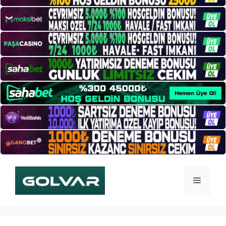
İçeriğe
atla
Menü