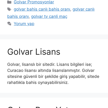
Kategoriler
Golvar Promosyonlar
Etiketler
golvar bahis canlı bahis oranı
,
golvar canlı
bahis oranı
,
golvar tv canli maç
Yorum yap
Golvar Lisans
Golvar, lisanslı bir sitedir. Lisans bilgileri ise;
Curacao lisansı altında lisanslanmıştır. Golvar
sitesine güvenli bir şekilde giriş yapabilir, sitede
rahatlıkla bahis oynayabilirsiniz.