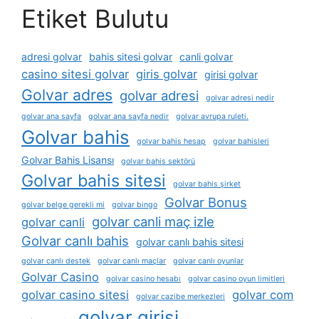
Etiket Bulutu
adresi golvar
bahis sitesi golvar
canli golvar
casino sitesi golvar
giris golvar
girisi golvar
Golvar adres
golvar adresi
golvar adresi nedir
golvar ana sayfa
golvar ana sayfa nedir
golvar avrupa ruleti.
Golvar bahis
golvar bahis hesap
golvar bahisleri
Golvar Bahis Lisansı
golvar bahis sektörü
Golvar bahis sitesi
golvar bahis şirket
Golvar Bonus
golvar belge gerekli mi
golvar bingo
golvar canli maç izle
golvar canli
Golvar canlı bahis
golvar canlı bahis sitesi
golvar canlı destek
golvar canlı maçlar
golvar canlı oyunlar
Golvar Casino
golvar casino hesabı
golvar casino oyun limitleri
golvar casino sitesi
golvar com
golvar cazibe merkezleri
golvar girisi