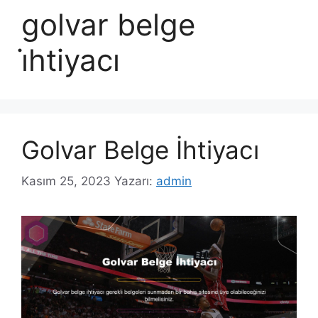
golvar belge
i̇htiyacı
Golvar Belge İhtiyacı
Kasım 25, 2023
Yazarı:
admin