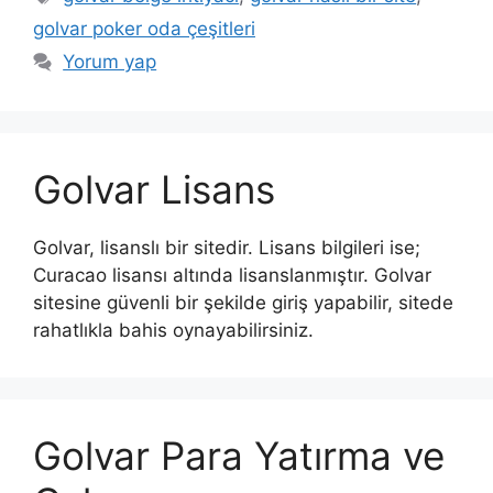
golvar poker oda çeşitleri
Yorum yap
Golvar Lisans
Golvar, lisanslı bir sitedir. Lisans bilgileri ise;
Curacao lisansı altında lisanslanmıştır. Golvar
sitesine güvenli bir şekilde giriş yapabilir, sitede
rahatlıkla bahis oynayabilirsiniz.
Golvar Para Yatırma ve