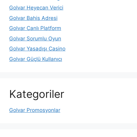
Golvar Heyecan Verici
Golvar Bahis Adresi
Golvar Canlı Platform
Golvar Sorumlu Oyun
Golvar Yasadışı Casino
Golvar Güçlü Kullanıcı
Kategoriler
Golvar Promosyonlar