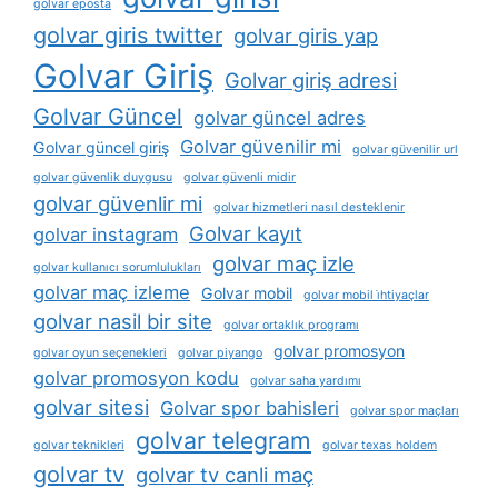
golvar eposta
golvar giris twitter
golvar giris yap
Golvar Giriş
Golvar giriş adresi
Golvar Güncel
golvar güncel adres
Golvar güvenilir mi
Golvar güncel giriş
golvar güvenilir url
golvar güvenlik duygusu
golvar güvenli midir
golvar güvenlir mi
golvar hizmetleri nasıl desteklenir
Golvar kayıt
golvar instagram
golvar maç izle
golvar kullanıcı sorumlulukları
golvar maç izleme
Golvar mobil
golvar mobil i̇htiyaçlar
golvar nasil bir site
golvar ortaklık programı
golvar promosyon
golvar oyun seçenekleri
golvar piyango
golvar promosyon kodu
golvar saha yardımı
golvar sitesi
Golvar spor bahisleri
golvar spor maçları
golvar telegram
golvar teknikleri
golvar texas holdem
golvar tv
golvar tv canli maç