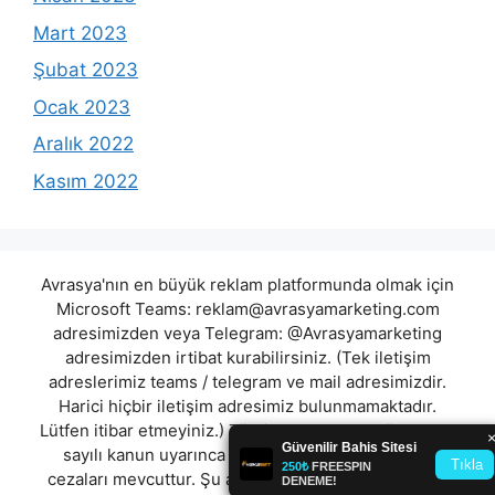
Mart 2023
Şubat 2023
Ocak 2023
Aralık 2022
Kasım 2022
Avrasya'nın en büyük reklam platformunda olmak için
Microsoft Teams:
reklam@avrasyamarketing.com
adresimizden veya Telegram: @Avrasyamarketing
adresimizden irtibat kurabilirsiniz. (Tek iletişim
adreslerimiz teams / telegram ve mail adresimizdir.
Harici hiçbir iletişim adresimiz bulunmamaktadır.
Lütfen itibar etmeyiniz.) Türkiye yasalarına göre 7258
sayılı kanun uyarınca yasa dışı bahis oynamanın
cezaları mevcuttur. Şu an bulunduğunuz site hiç bir