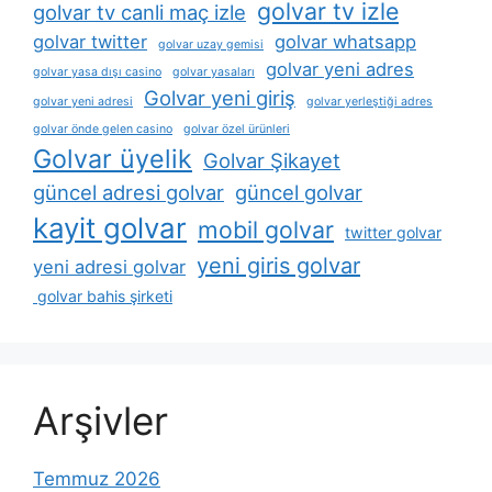
golvar tv izle
golvar tv canli maç izle
golvar twitter
golvar whatsapp
golvar uzay gemisi
golvar yeni adres
golvar yasa dışı casino
golvar yasaları
Golvar yeni giriş
golvar yeni adresi
golvar yerleştiği adres
golvar önde gelen casino
golvar özel ürünleri
Golvar üyelik
Golvar Şikayet
güncel adresi golvar
güncel golvar
kayit golvar
mobil golvar
twitter golvar
yeni giris golvar
yeni adresi golvar
golvar bahis şirketi
Arşivler
Temmuz 2026