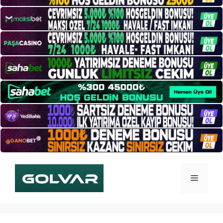
İçeriğe
atla
Menü