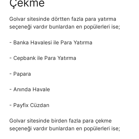
Çekme
Golvar sitesinde dörtten fazla para yatırma
seçeneği vardır bunlardan en popülerleri ise;
- Banka Havalesi ile Para Yatırma
- Cepbank ile Para Yatırma
- Papara
- Anında Havale
- Payfix Cüzdan
Golvar sitesinde birden fazla para çekme
seçeneği vardır bunlardan en popülerleri ise;