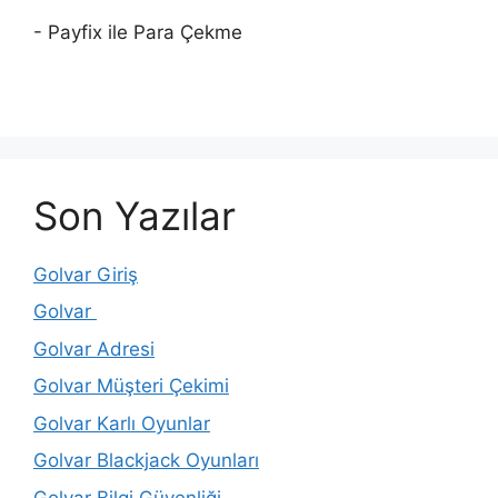
- Payfix ile Para Çekme
Son Yazılar
Golvar Giriş
Golvar
Golvar Adresi
Golvar Müşteri Çekimi
Golvar Karlı Oyunlar
Golvar Blackjack Oyunları
Golvar Bilgi Güvenliği