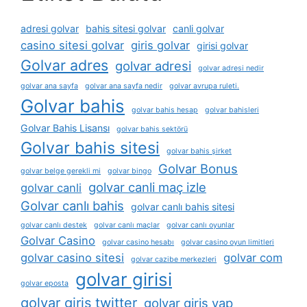
adresi golvar
bahis sitesi golvar
canli golvar
casino sitesi golvar
giris golvar
girisi golvar
Golvar adres
golvar adresi
golvar adresi nedir
golvar ana sayfa
golvar ana sayfa nedir
golvar avrupa ruleti.
Golvar bahis
golvar bahis hesap
golvar bahisleri
Golvar Bahis Lisansı
golvar bahis sektörü
Golvar bahis sitesi
golvar bahis şirket
Golvar Bonus
golvar belge gerekli mi
golvar bingo
golvar canli maç izle
golvar canli
Golvar canlı bahis
golvar canlı bahis sitesi
golvar canlı destek
golvar canlı maçlar
golvar canlı oyunlar
Golvar Casino
golvar casino hesabı
golvar casino oyun limitleri
golvar casino sitesi
golvar com
golvar cazibe merkezleri
golvar girisi
golvar eposta
golvar giris twitter
golvar giris yap