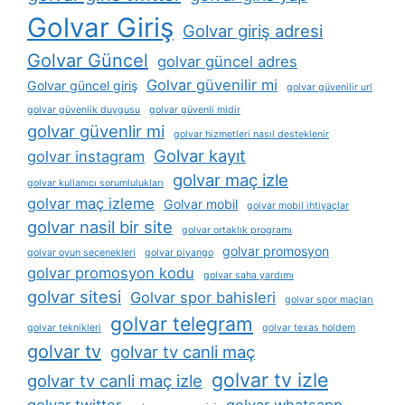
Golvar Giriş
Golvar giriş adresi
Golvar Güncel
golvar güncel adres
Golvar güvenilir mi
Golvar güncel giriş
golvar güvenilir url
golvar güvenlik duygusu
golvar güvenli midir
golvar güvenlir mi
golvar hizmetleri nasıl desteklenir
Golvar kayıt
golvar instagram
golvar maç izle
golvar kullanıcı sorumlulukları
golvar maç izleme
Golvar mobil
golvar mobil i̇htiyaçlar
golvar nasil bir site
golvar ortaklık programı
golvar promosyon
golvar oyun seçenekleri
golvar piyango
golvar promosyon kodu
golvar saha yardımı
golvar sitesi
Golvar spor bahisleri
golvar spor maçları
golvar telegram
golvar teknikleri
golvar texas holdem
golvar tv
golvar tv canli maç
golvar tv izle
golvar tv canli maç izle
golvar twitter
golvar whatsapp