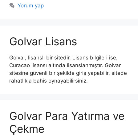
Yorum yap
Golvar Lisans
Golvar, lisanslı bir sitedir. Lisans bilgileri ise;
Curacao lisansı altında lisanslanmıştır. Golvar
sitesine güvenli bir şekilde giriş yapabilir, sitede
rahatlıkla bahis oynayabilirsiniz.
Golvar Para Yatırma ve
Çekme