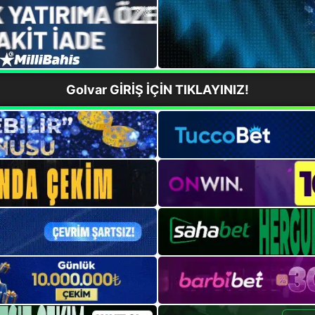
Golvar GİRİŞ İÇİN TIKLAYINIZ!