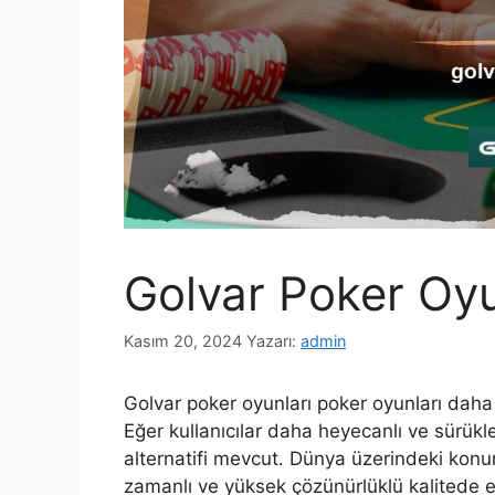
Golvar Poker Oyu
Kasım 20, 2024
Yazarı:
admin
Golvar poker oyunları poker oyunları daha 
Eğer kullanıcılar daha heyecanlı ve sürükl
alternatifi mevcut. Dünya üzerindeki konu
zamanlı ve yüksek çözünürlüklü kalitede etk