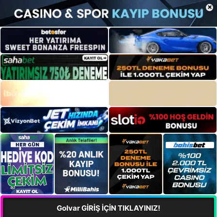
×
Golvar GİRİŞ İÇİN TIKLAYINIZ!