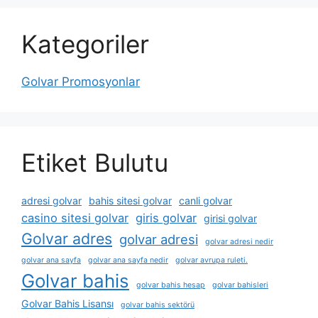
Kategoriler
Golvar Promosyonlar
Etiket Bulutu
adresi golvar
bahis sitesi golvar
canli golvar
casino sitesi golvar
giris golvar
girisi golvar
Golvar adres
golvar adresi
golvar adresi nedir
golvar ana sayfa
golvar ana sayfa nedir
golvar avrupa ruleti.
Golvar bahis
golvar bahis hesap
golvar bahisleri
Golvar Bahis Lisansı
golvar bahis sektörü