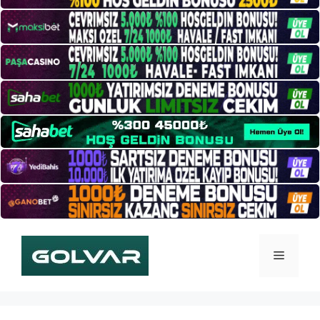
İçeriğe
atla
Menü