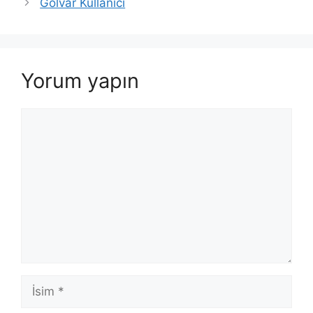
Golvar Kullanıcı
Yorum yapın
Yorum
İsim