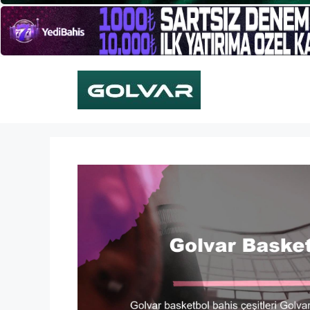
İçeriğe
atla