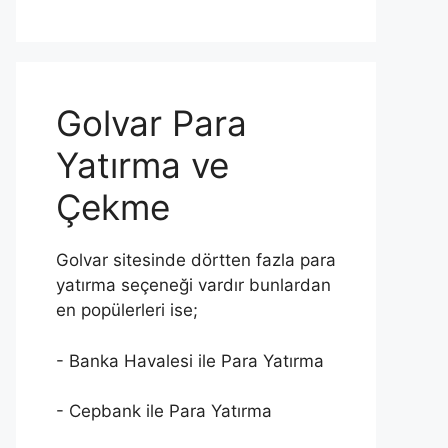
Golvar Para
Yatırma ve
Çekme
Golvar sitesinde dörtten fazla para
yatırma seçeneği vardır bunlardan
en popülerleri ise;
- Banka Havalesi ile Para Yatırma
- Cepbank ile Para Yatırma