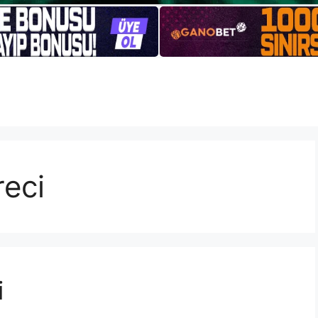
reci
i