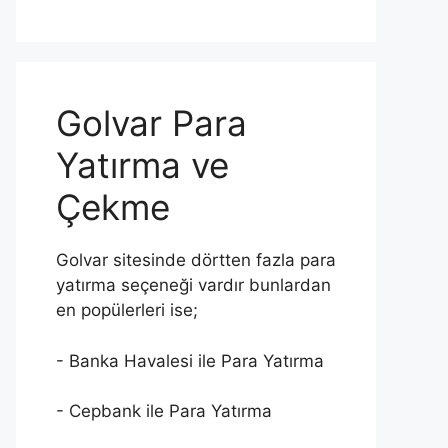
Golvar Para
Yatırma ve
Çekme
Golvar sitesinde dörtten fazla para
yatırma seçeneği vardır bunlardan
en popülerleri ise;
- Banka Havalesi ile Para Yatırma
- Cepbank ile Para Yatırma