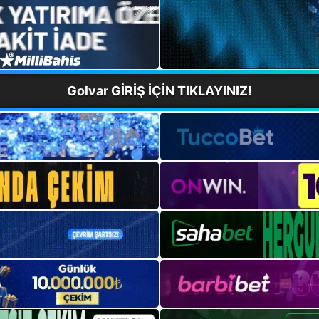
Golvar GİRİŞ İÇİN TIKLAYINIZ!