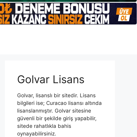
Golvar Lisans
Golvar, lisanslı bir sitedir. Lisans
bilgileri ise; Curacao lisansı altında
lisanslanmıştır. Golvar sitesine
güvenli bir şekilde giriş yapabilir,
sitede rahatlıkla bahis
oynayabilirsiniz.