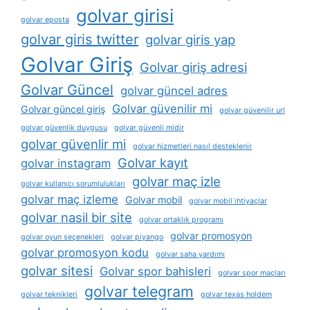
golvar girisi
golvar eposta
golvar giris twitter
golvar giris yap
Golvar Giriş
Golvar giriş adresi
Golvar Güncel
golvar güncel adres
Golvar güvenilir mi
Golvar güncel giriş
golvar güvenilir url
golvar güvenlik duygusu
golvar güvenli midir
golvar güvenlir mi
golvar hizmetleri nasıl desteklenir
Golvar kayıt
golvar instagram
golvar maç izle
golvar kullanıcı sorumlulukları
golvar maç izleme
Golvar mobil
golvar mobil i̇htiyaçlar
golvar nasil bir site
golvar ortaklık programı
golvar promosyon
golvar oyun seçenekleri
golvar piyango
golvar promosyon kodu
golvar saha yardımı
golvar sitesi
Golvar spor bahisleri
golvar spor maçları
golvar telegram
golvar teknikleri
golvar texas holdem