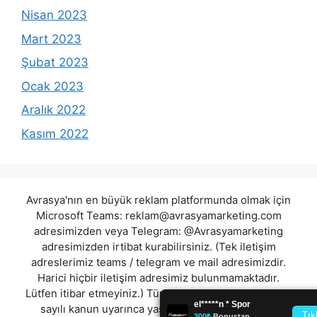
Nisan 2023
Mart 2023
Şubat 2023
Ocak 2023
Aralık 2022
Kasım 2022
Avrasya'nın en büyük reklam platformunda olmak için
Microsoft Teams:
reklam@avrasyamarketing.com
adresimizden veya Telegram: @Avrasyamarketing
adresimizden irtibat kurabilirsiniz. (Tek iletişim
adreslerimiz teams / telegram ve mail adresimizdir.
Harici hiçbir iletişim adresimiz bulunmamaktadır.
Lütfen itibar etmeyiniz.) Türkiye yasalarına göre 7258
sayılı kanun uyarınca yasa dışı bahis oynamanın