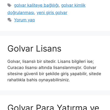
Etiketler
golvar kaliteye bağlılığı
,
golvar kimlik
doğrulanması
,
yeni giris golvar
Yorum yap
Golvar Lisans
Golvar, lisanslı bir sitedir. Lisans bilgileri ise;
Curacao lisansı altında lisanslanmıştır. Golvar
sitesine güvenli bir şekilde giriş yapabilir, sitede
rahatlıkla bahis oynayabilirsiniz.
Golvar Para Yatırma ve