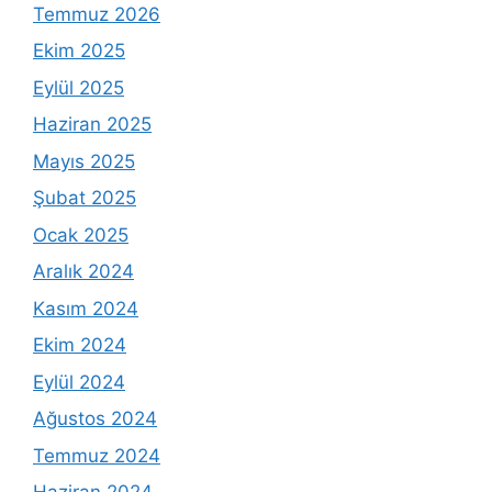
Temmuz 2026
Ekim 2025
Eylül 2025
Haziran 2025
Mayıs 2025
Şubat 2025
Ocak 2025
Aralık 2024
Kasım 2024
Ekim 2024
Eylül 2024
Ağustos 2024
Temmuz 2024