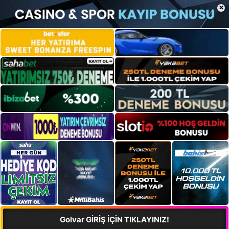
×
Golvar GİRİŞ İÇİN TIKLAYINIZ!