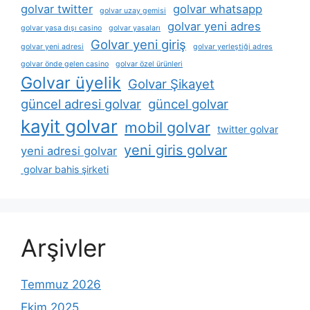
golvar twitter
golvar whatsapp
golvar uzay gemisi
golvar yeni adres
golvar yasa dışı casino
golvar yasaları
Golvar yeni giriş
golvar yeni adresi
golvar yerleştiği adres
golvar önde gelen casino
golvar özel ürünleri
Golvar üyelik
Golvar Şikayet
güncel adresi golvar
güncel golvar
kayit golvar
mobil golvar
twitter golvar
yeni giris golvar
yeni adresi golvar
golvar bahis şirketi
Arşivler
Temmuz 2026
Ekim 2025