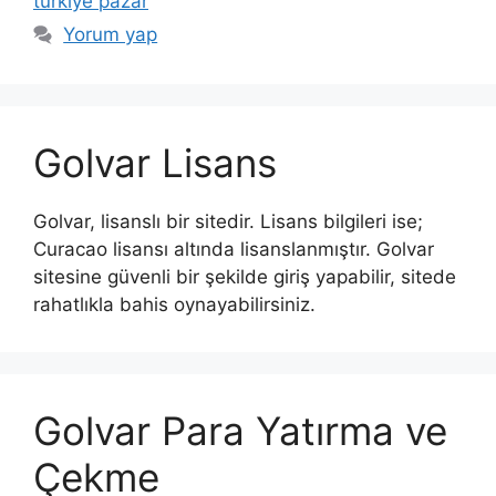
türkiye pazar
Yorum yap
Golvar Lisans
Golvar, lisanslı bir sitedir. Lisans bilgileri ise;
Curacao lisansı altında lisanslanmıştır. Golvar
sitesine güvenli bir şekilde giriş yapabilir, sitede
rahatlıkla bahis oynayabilirsiniz.
Golvar Para Yatırma ve
Çekme