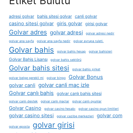
Etiket Bulutu
adresi golvar
bahis sitesi golvar
canli golvar
casino sitesi golvar
giris golvar
girisi golvar
Golvar adres
golvar adresi
golvar adresi nedir
golvar ana sayfa
golvar ana sayfa nedir
golvar avrupa ruleti.
Golvar bahis
golvar bahis hesap
golvar bahisleri
Golvar Bahis Lisansı
golvar bahis sektörü
Golvar bahis sitesi
golvar bahis şirket
Golvar Bonus
golvar belge gerekli mi
golvar bingo
golvar canli maç izle
golvar canli
Golvar canlı bahis
golvar canlı bahis sitesi
golvar canlı destek
golvar canlı maçlar
golvar canlı oyunlar
Golvar Casino
golvar casino hesabı
golvar casino oyun limitleri
golvar casino sitesi
golvar com
golvar cazibe merkezleri
golvar girisi
golvar eposta