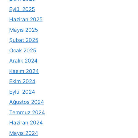
Eylül 2025
Haziran 2025
Mayıs 2025
Şubat 2025
Ocak 2025
Aralık 2024
Kasım 2024
Ekim 2024
Eylül 2024
Ağustos 2024
Temmuz 2024
Haziran 2024
Mayıs 2024