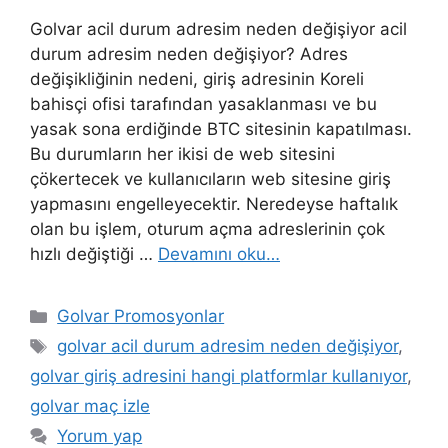
Golvar acil durum adresim neden değişiyor acil
durum adresim neden değişiyor? Adres
değişikliğinin nedeni, giriş adresinin Koreli
bahisçi ofisi tarafından yasaklanması ve bu
yasak sona erdiğinde BTC sitesinin kapatılması.
Bu durumların her ikisi de web sitesini
çökertecek ve kullanıcıların web sitesine giriş
yapmasını engelleyecektir. Neredeyse haftalık
olan bu işlem, oturum açma adreslerinin çok
hızlı değiştiği …
Devamını oku…
Kategoriler
Golvar Promosyonlar
Etiketler
golvar acil durum adresim neden değişiyor
,
golvar giriş adresini hangi platformlar kullanıyor
,
golvar maç izle
Yorum yap