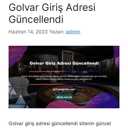
Golvar Giriş Adresi
Güncellendi
Haziran 14, 2023
Yazarı:
admin
Golvar giriş adresi güncellendi sitenin güncel