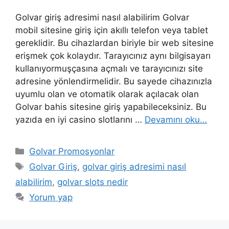
Golvar giriş adresimi nasıl alabilirim Golvar
mobil sitesine giriş için akıllı telefon veya tablet
gereklidir. Bu cihazlardan biriyle bir web sitesine
erişmek çok kolaydır. Tarayıcınız aynı bilgisayarı
kullanıyormuşçasına açmalı ve tarayıcınızı site
adresine yönlendirmelidir. Bu sayede cihazınızla
uyumlu olan ve otomatik olarak açılacak olan
Golvar bahis sitesine giriş yapabileceksiniz. Bu
yazıda en iyi casino slotlarını …
Devamını oku…
Kategoriler
Golvar Promosyonlar
Etiketler
Golvar Giriş
,
golvar giriş adresimi nasıl
alabilirim
,
golvar slots nedir
Yorum yap