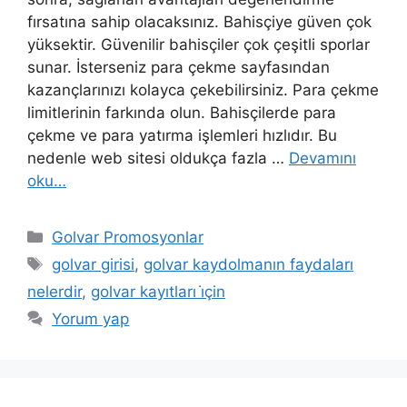
fırsatına sahip olacaksınız. Bahisçiye güven çok
yüksektir. Güvenilir bahisçiler çok çeşitli sporlar
sunar. İsterseniz para çekme sayfasından
kazançlarınızı kolayca çekebilirsiniz. Para çekme
limitlerinin farkında olun. Bahisçilerde para
çekme ve para yatırma işlemleri hızlıdır. Bu
nedenle web sitesi oldukça fazla …
Devamını
oku…
Kategoriler
Golvar Promosyonlar
Etiketler
golvar girisi
,
golvar kaydolmanın faydaları
nelerdir
,
golvar kayıtları i̇çin
Yorum yap