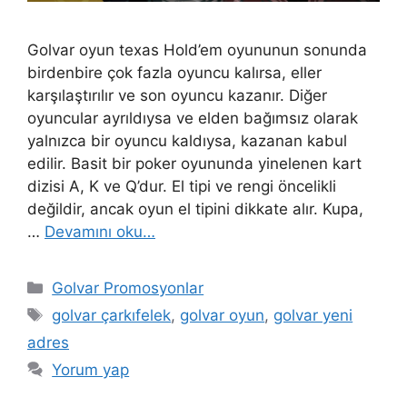
Golvar oyun texas Hold’em oyununun sonunda
birdenbire çok fazla oyuncu kalırsa, eller
karşılaştırılır ve son oyuncu kazanır. Diğer
oyuncular ayrıldıysa ve elden bağımsız olarak
yalnızca bir oyuncu kaldıysa, kazanan kabul
edilir. Basit bir poker oyununda yinelenen kart
dizisi A, K ve Q’dur. El tipi ve rengi öncelikli
değildir, ancak oyun el tipini dikkate alır. Kupa,
…
Devamını oku…
Kategoriler
Golvar Promosyonlar
Etiketler
golvar çarkıfelek
,
golvar oyun
,
golvar yeni
adres
Yorum yap