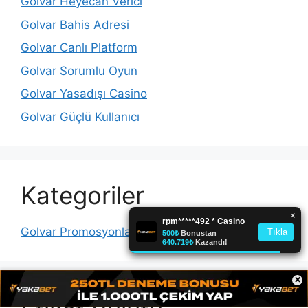
Golvar Heyecan Verici
Golvar Bahis Adresi
Golvar Canlı Platform
Golvar Sorumlu Oyun
Golvar Yasadışı Casino
Golvar Güçlü Kullanıcı
Kategoriler
Golvar Promosyonlar
×