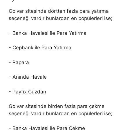
Golvar sitesinde dörtten fazla para yatırma
seçeneği vardır bunlardan en popülerleri ise;
- Banka Havalesi ile Para Yatırma
- Cepbank ile Para Yatırma
- Papara
- Anında Havale
- Payfix Cüzdan
Golvar sitesinde birden fazla para çekme
seçeneği vardır bunlardan en popülerleri ise;
- Banka Havalesi ile Para Çekme