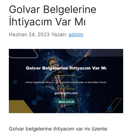
Golvar Belgelerine
İhtiyacım Var Mı
Haziran 24, 2023
Yazarı:
admin
Golvar belgelerine ihtiyacım var mı özenle