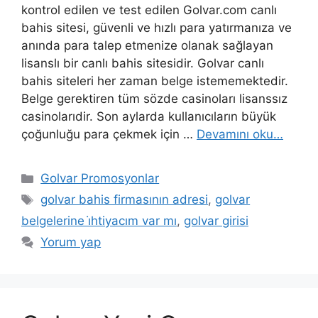
kontrol edilen ve test edilen Golvar.com canlı
bahis sitesi, güvenli ve hızlı para yatırmanıza ve
anında para talep etmenize olanak sağlayan
lisanslı bir canlı bahis sitesidir. Golvar canlı
bahis siteleri her zaman belge istememektedir.
Belge gerektiren tüm sözde casinoları lisanssız
casinolarıdir. Son aylarda kullanıcıların büyük
çoğunluğu para çekmek için …
Devamını oku…
Kategoriler
Golvar Promosyonlar
Etiketler
golvar bahis firmasının adresi
,
golvar
belgelerine i̇htiyacım var mı
,
golvar girisi
Yorum yap