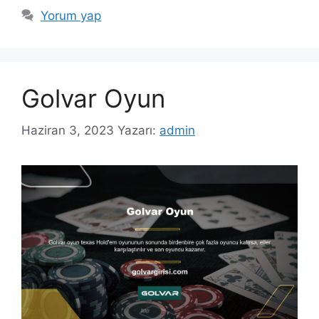
Yorum yap
Golvar Oyun
Haziran 3, 2023
Yazarı:
admin