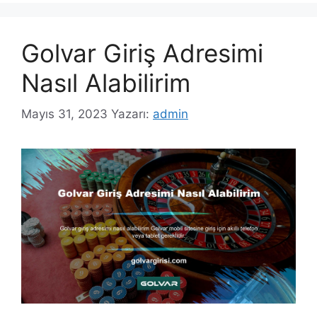
Golvar Giriş Adresimi
Nasıl Alabilirim
Mayıs 31, 2023
Yazarı:
admin