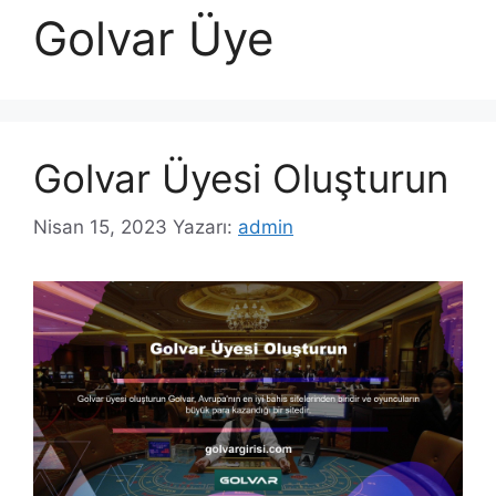
Golvar Üye
Golvar Üyesi Oluşturun
Nisan 15, 2023
Yazarı:
admin