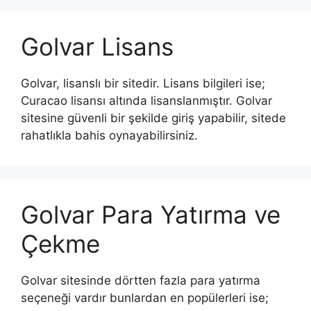
Golvar Lisans
Golvar, lisanslı bir sitedir. Lisans bilgileri ise;
Curacao lisansı altında lisanslanmıştır. Golvar
sitesine güvenli bir şekilde giriş yapabilir, sitede
rahatlıkla bahis oynayabilirsiniz.
Golvar Para Yatırma ve
Çekme
Golvar sitesinde dörtten fazla para yatırma
seçeneği vardır bunlardan en popülerleri ise;