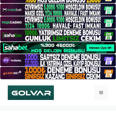
İçeriğe
atla
Menü