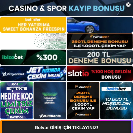
×
Golvar GİRİŞ İÇİN TIKLAYINIZ!