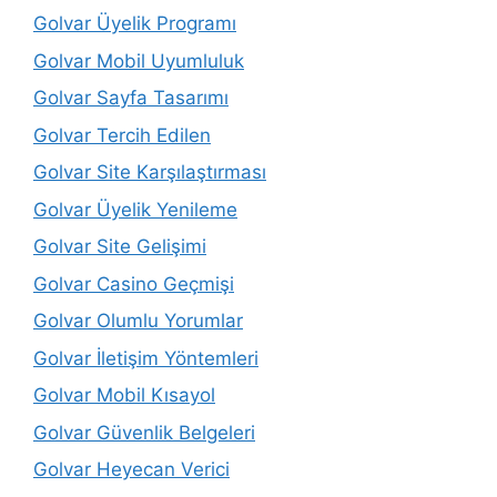
Golvar Üyelik Programı
Golvar Mobil Uyumluluk
Golvar Sayfa Tasarımı
Golvar Tercih Edilen
Golvar Site Karşılaştırması
Golvar Üyelik Yenileme
Golvar Site Gelişimi
Golvar Casino Geçmişi
Golvar Olumlu Yorumlar
Golvar İletişim Yöntemleri
Golvar Mobil Kısayol
Golvar Güvenlik Belgeleri
Golvar Heyecan Verici