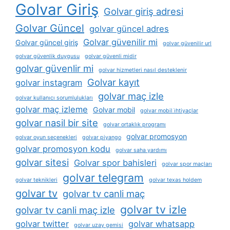
Golvar Giriş
Golvar giriş adresi
Golvar Güncel
golvar güncel adres
Golvar güvenilir mi
Golvar güncel giriş
golvar güvenilir url
golvar güvenlik duygusu
golvar güvenli midir
golvar güvenlir mi
golvar hizmetleri nasıl desteklenir
Golvar kayıt
golvar instagram
golvar maç izle
golvar kullanıcı sorumlulukları
golvar maç izleme
Golvar mobil
golvar mobil i̇htiyaçlar
golvar nasil bir site
golvar ortaklık programı
golvar promosyon
golvar oyun seçenekleri
golvar piyango
golvar promosyon kodu
golvar saha yardımı
golvar sitesi
Golvar spor bahisleri
golvar spor maçları
golvar telegram
golvar teknikleri
golvar texas holdem
golvar tv
golvar tv canli maç
golvar tv izle
golvar tv canli maç izle
golvar twitter
golvar whatsapp
golvar uzay gemisi