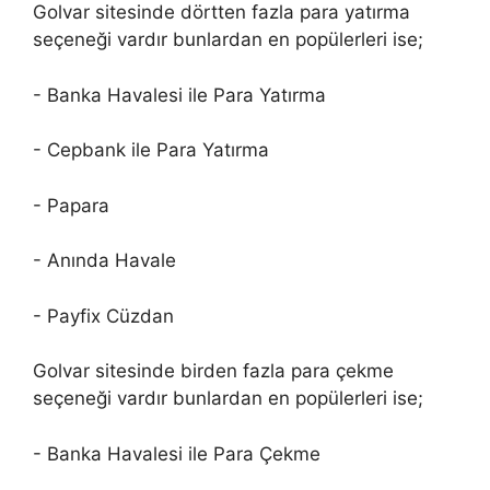
Golvar sitesinde dörtten fazla para yatırma
seçeneği vardır bunlardan en popülerleri ise;
- Banka Havalesi ile Para Yatırma
- Cepbank ile Para Yatırma
- Papara
- Anında Havale
- Payfix Cüzdan
Golvar sitesinde birden fazla para çekme
seçeneği vardır bunlardan en popülerleri ise;
- Banka Havalesi ile Para Çekme