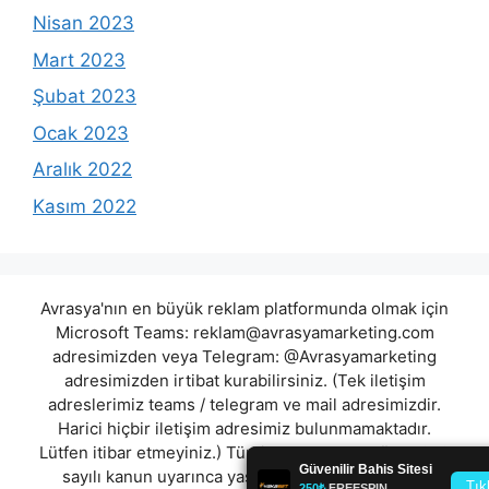
Nisan 2023
Mart 2023
Şubat 2023
Ocak 2023
Aralık 2022
Kasım 2022
Avrasya'nın en büyük reklam platformunda olmak için
Microsoft Teams:
reklam@avrasyamarketing.com
adresimizden veya Telegram: @Avrasyamarketing
adresimizden irtibat kurabilirsiniz. (Tek iletişim
adreslerimiz teams / telegram ve mail adresimizdir.
Harici hiçbir iletişim adresimiz bulunmamaktadır.
Lütfen itibar etmeyiniz.) Türkiye yasalarına göre 7258
sayılı kanun uyarınca yasa dışı bahis oynamanın