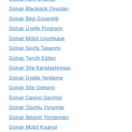
Golvar Blackjack Oyunları
Golvar Bilgi Güvenliği
Golvar Üyelik Programı
Golvar Mobil Uyumluluk
Golvar Sayfa Tasarımı
Golvar Tercih Edilen
Golvar Site Karşılaştırması
Golvar Üyelik Yenileme
Golvar Site Gelişimi
Golvar Casino Geçmişi
Golvar Olumlu Yorumlar
Golvar İletişim Yöntemleri
Golvar Mobil Kısayol