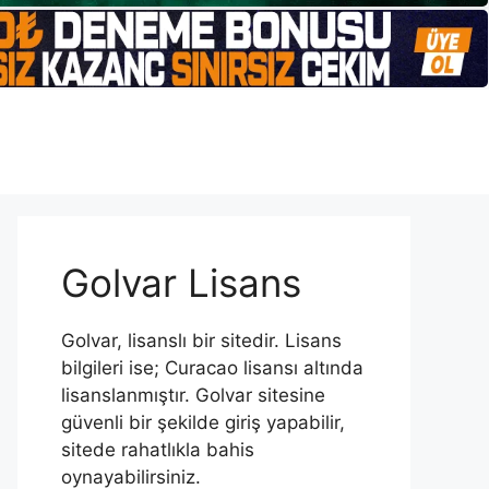
Golvar Lisans
Golvar, lisanslı bir sitedir. Lisans
bilgileri ise; Curacao lisansı altında
lisanslanmıştır. Golvar sitesine
güvenli bir şekilde giriş yapabilir,
sitede rahatlıkla bahis
oynayabilirsiniz.