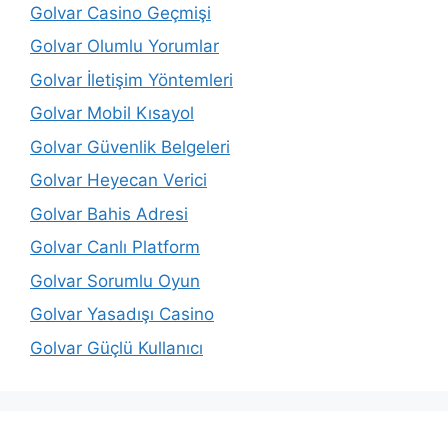
Golvar Casino Geçmişi
Golvar Olumlu Yorumlar
Golvar İletişim Yöntemleri
Golvar Mobil Kısayol
Golvar Güvenlik Belgeleri
Golvar Heyecan Verici
Golvar Bahis Adresi
Golvar Canlı Platform
Golvar Sorumlu Oyun
Golvar Yasadışı Casino
Golvar Güçlü Kullanıcı