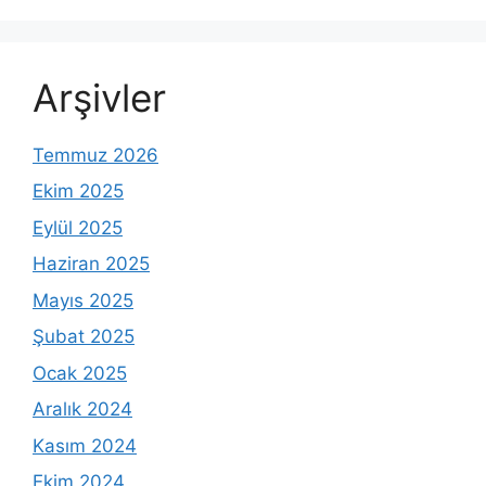
Arşivler
Temmuz 2026
Ekim 2025
Eylül 2025
Haziran 2025
Mayıs 2025
Şubat 2025
Ocak 2025
Aralık 2024
Kasım 2024
Ekim 2024