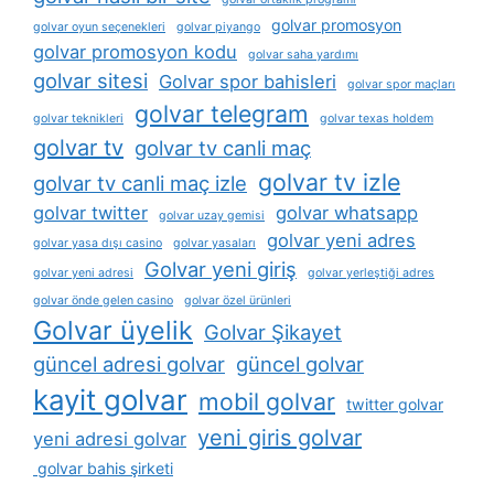
golvar promosyon
golvar oyun seçenekleri
golvar piyango
golvar promosyon kodu
golvar saha yardımı
golvar sitesi
Golvar spor bahisleri
golvar spor maçları
golvar telegram
golvar teknikleri
golvar texas holdem
golvar tv
golvar tv canli maç
golvar tv izle
golvar tv canli maç izle
golvar twitter
golvar whatsapp
golvar uzay gemisi
golvar yeni adres
golvar yasa dışı casino
golvar yasaları
Golvar yeni giriş
golvar yeni adresi
golvar yerleştiği adres
golvar önde gelen casino
golvar özel ürünleri
Golvar üyelik
Golvar Şikayet
güncel adresi golvar
güncel golvar
kayit golvar
mobil golvar
twitter golvar
yeni giris golvar
yeni adresi golvar
golvar bahis şirketi