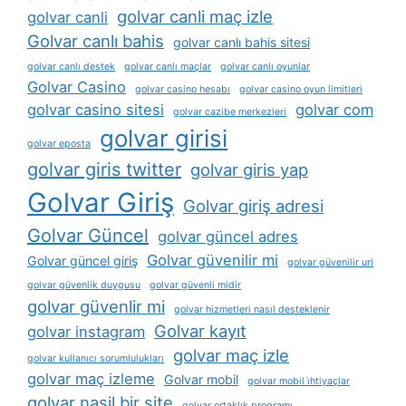
golvar canli maç izle
golvar canli
Golvar canlı bahis
golvar canlı bahis sitesi
golvar canlı destek
golvar canlı maçlar
golvar canlı oyunlar
Golvar Casino
golvar casino hesabı
golvar casino oyun limitleri
golvar casino sitesi
golvar com
golvar cazibe merkezleri
golvar girisi
golvar eposta
golvar giris twitter
golvar giris yap
Golvar Giriş
Golvar giriş adresi
Golvar Güncel
golvar güncel adres
Golvar güvenilir mi
Golvar güncel giriş
golvar güvenilir url
golvar güvenlik duygusu
golvar güvenli midir
golvar güvenlir mi
golvar hizmetleri nasıl desteklenir
Golvar kayıt
golvar instagram
golvar maç izle
golvar kullanıcı sorumlulukları
golvar maç izleme
Golvar mobil
golvar mobil i̇htiyaçlar
golvar nasil bir site
golvar ortaklık programı