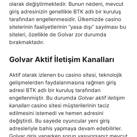
olarak değiştirmektedir. Bunun nedeni, mevcut
giriş adresinizin genellikle BTK adlı bir kuruluş
tarafından engellenmesidir. Ülkemizde casino
sitelerinin faaliyetlerinin “yasa dışı” sayılması bu
siteleri, özellikle de Golvar zor durumda
bırakmaktadır.
Golvar Aktif İletişim Kanalları
Aktif olarak izlenen bu casino sitesi, teknolojik
gelişmelerden faydalanmasına rağmen giriş
adresi BTK adlı bir kuruluş tarafından
engellenmiştir. Bu durumda
Golvar aktif i̇letişim
kanalları
casino sitesi müşterilerinin taciz
edilmesini istemedi ve hemen adresini
değiştirdi. Bu sayede oyuncular yeni giriş
adresleriyle bahis yapmaya devam edebilirler.
Golvar giriş yaparken sorun yaşıyorsanız mevcut