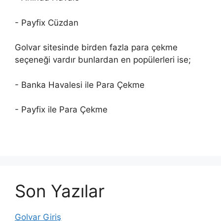
- Payfix Cüzdan
Golvar sitesinde birden fazla para çekme
seçeneği vardır bunlardan en popülerleri ise;
- Banka Havalesi ile Para Çekme
- Payfix ile Para Çekme
Son Yazılar
Golvar Giriş