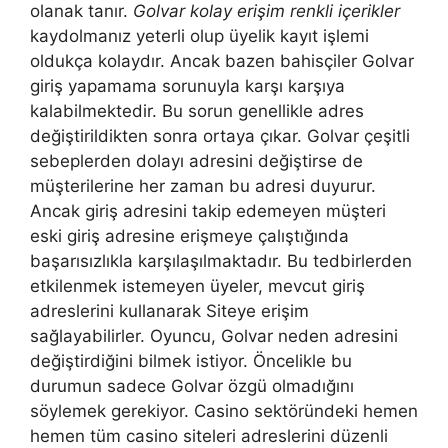
olanak tanır.
Golvar kolay erişim renkli içerikler
kaydolmanız yeterli olup üyelik kayıt işlemi
oldukça kolaydır. Ancak bazen bahisçiler Golvar
giriş yapamama sorunuyla karşı karşıya
kalabilmektedir. Bu sorun genellikle adres
değiştirildikten sonra ortaya çıkar. Golvar çeşitli
sebeplerden dolayı adresini değiştirse de
müşterilerine her zaman bu adresi duyurur.
Ancak giriş adresini takip edemeyen müşteri
eski giriş adresine erişmeye çalıştığında
başarısızlıkla karşılaşılmaktadır. Bu tedbirlerden
etkilenmek istemeyen üyeler, mevcut giriş
adreslerini kullanarak Siteye erişim
sağlayabilirler. Oyuncu, Golvar neden adresini
değiştirdiğini bilmek istiyor. Öncelikle bu
durumun sadece Golvar özgü olmadığını
söylemek gerekiyor. Casino sektöründeki hemen
hemen tüm casino siteleri adreslerini düzenli