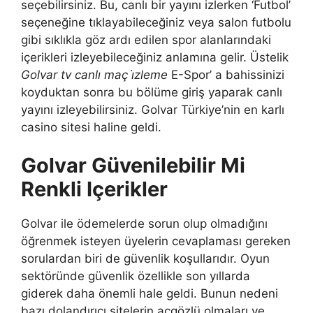
seçebilirsiniz. Bu, canlı bir yayını izlerken ‘Futbol’
seçeneğine tıklayabileceğiniz veya salon futbolu
gibi sıklıkla göz ardı edilen spor alanlarındaki
içerikleri izleyebileceğiniz anlamına gelir. Üstelik
Golvar tv canlı maç i̇zleme
E-Spor’ a bahissinizi
koyduktan sonra bu bölüme giriş yaparak canlı
yayını izleyebilirsiniz. Golvar Türkiye’nin en karlı
casino sitesi haline geldi.
Golvar Güvenilebilir Mi
Renkli Içerikler
Golvar ile ödemelerde sorun olup olmadığını
öğrenmek isteyen üyelerin cevaplaması gereken
sorulardan biri de güvenlik koşullarıdır. Oyun
sektöründe güvenlik özellikle son yıllarda
giderek daha önemli hale geldi. Bunun nedeni
bazı dolandırıcı sitelerin açgözlü olmaları ve