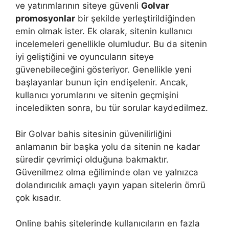
ve yatırımlarının siteye güvenli
Golvar
promosyonlar
bir şekilde yerleştirildiğinden
emin olmak ister. Ek olarak, sitenin kullanıcı
incelemeleri genellikle olumludur. Bu da sitenin
iyi geliştiğini ve oyuncuların siteye
güvenebileceğini gösteriyor. Genellikle yeni
başlayanlar bunun için endişelenir. Ancak,
kullanıcı yorumlarını ve sitenin geçmişini
inceledikten sonra, bu tür sorular kaydedilmez.
Bir Golvar bahis sitesinin güvenilirliğini
anlamanın bir başka yolu da sitenin ne kadar
süredir çevrimiçi olduğuna bakmaktır.
Güvenilmez olma eğiliminde olan ve yalnızca
dolandırıcılık amaçlı yayın yapan sitelerin ömrü
çok kısadır.
Online bahis sitelerinde kullanıcıların en fazla