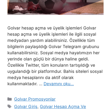
Golvar hesap açma ve üyelik işlemleri Golvar
hesap açma ve üyelik işlemleri ile ilgili sosyal
medyadan yardım alabilirsiniz. Özellikle tüm
bilgilerin paylaşıldığı Golvar Telegram grubunu
kullanabilirsiniz. Sosyal medya hayatımızın her
yerinde olan güçlü bir dünya haline geldi.
Özellikle Twitter, tüm konuların tartışıldığı ve
uygulandığı bir platformdur. Bahis siteleri sosyal
medya hesaplarını da aktif olarak
kullanmaktadır. …
Devamını oku…
Kategoriler
Golvar Promosyonlar
Etiketler
Golvar Giriş
,
Golvar Hesap Açma Ve