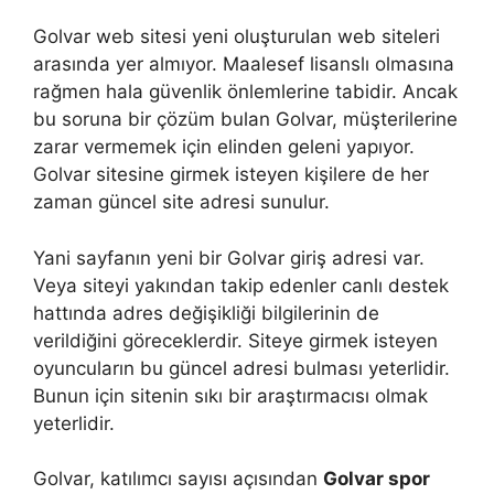
Golvar web sitesi yeni oluşturulan web siteleri
arasında yer almıyor. Maalesef lisanslı olmasına
rağmen hala güvenlik önlemlerine tabidir. Ancak
bu soruna bir çözüm bulan Golvar, müşterilerine
zarar vermemek için elinden geleni yapıyor.
Golvar sitesine girmek isteyen kişilere de her
zaman güncel site adresi sunulur.
Yani sayfanın yeni bir Golvar giriş adresi var.
Veya siteyi yakından takip edenler canlı destek
hattında adres değişikliği bilgilerinin de
verildiğini göreceklerdir. Siteye girmek isteyen
oyuncuların bu güncel adresi bulması yeterlidir.
Bunun için sitenin sıkı bir araştırmacısı olmak
yeterlidir.
Golvar, katılımcı sayısı açısından
Golvar spor