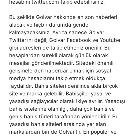
hesabını twitter.com takip edebilirsiniz.
Bu şekilde Golvar hakkında en son haberleri
alacak ve hiçbir durumda geride
kalmayacaksınız. Ayrıca sadece Golvar
Twitter’ını değil, Golvar Facebook ve Youtube
gibi adresleri de takip etmeniz önerilir. Bu
hesaplardan sürekli olarak günlük olarak
mesajlar gönderilmektedir. Sitedeki önemli
gelişmelerden haberdar olmak için sosyal
medya hesaplarını takip etmek oldukça
faydalıdır. Bahis siteleri denilince akla birçok
site ve marka gelebilir. Bahisçiler yasal ve
yasadışı sağlayıcılar olarak ikiye ayrılır. Yasadışı
bahis sitelerine olan ilgi, daha çok bahis ve
geniş bahis türleri tarafından yönlendirilir. Bu
yasadışı bahis siteleri arasında yer alan
markalardan biri de Golvar’tir. En popüler ve