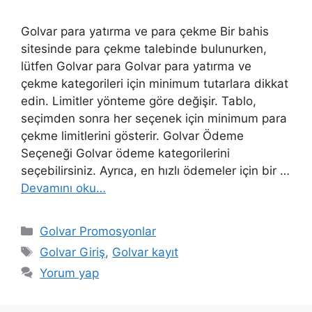
Golvar para yatırma ve para çekme Bir bahis
sitesinde para çekme talebinde bulunurken,
lütfen Golvar para Golvar para yatırma ve
çekme kategorileri için minimum tutarlara dikkat
edin. Limitler yönteme göre değişir. Tablo,
seçimden sonra her seçenek için minimum para
çekme limitlerini gösterir. Golvar Ödeme
Seçeneği Golvar ödeme kategorilerini
seçebilirsiniz. Ayrıca, en hızlı ödemeler için bir …
Devamını oku…
Kategoriler
Golvar Promosyonlar
Etiketler
Golvar Giriş
,
Golvar kayıt
Yorum yap