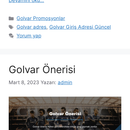
Devamını oku…
Kategoriler
Golvar Promosyonlar
Etiketler
Golvar adres
,
Golvar Giriş Adresi Güncel
Yorum yap
Golvar Önerisi
Mart 8, 2023
Yazarı:
admin