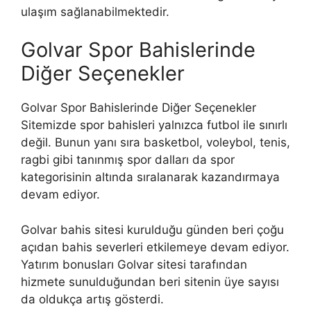
ulaşım sağlanabilmektedir.
Golvar Spor Bahislerinde
Diğer Seçenekler
Golvar Spor Bahislerinde Diğer Seçenekler
Sitemizde spor bahisleri yalnızca futbol ile sınırlı
değil. Bunun yanı sıra basketbol, voleybol, tenis,
ragbi gibi tanınmış spor dalları da spor
kategorisinin altında sıralanarak kazandırmaya
devam ediyor.
Golvar bahis sitesi kurulduğu günden beri çoğu
açıdan bahis severleri etkilemeye devam ediyor.
Yatırım bonusları Golvar sitesi tarafından
hizmete sunulduğundan beri sitenin üye sayısı
da oldukça artış gösterdi.