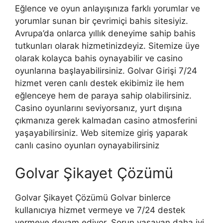
Eğlence ve oyun anlayışınıza farklı yorumlar ve
yorumlar sunan bir çevrimiçi bahis sitesiyiz.
Avrupa’da onlarca yıllık deneyime sahip bahis
tutkunları olarak hizmetinizdeyiz. Sitemize üye
olarak kolayca bahis oynayabilir ve casino
oyunlarına başlayabilirsiniz. Golvar Girişi 7/24
hizmet veren canlı destek ekibimiz ile hem
eğlenceye hem de paraya sahip olabilirsiniz.
Casino oyunlarını seviyorsanız, yurt dışına
çıkmanıza gerek kalmadan casino atmosferini
yaşayabilirsiniz. Web sitemize giriş yaparak
canlı casino oyunları oynayabilirsiniz
Golvar Şikayet Çözümü
Golvar Şikayet Çözümü Golvar binlerce
kullanıcıya hizmet vermeye ve 7/24 destek
vermeye devam ediyor. Sorun yaşayan daha iyi