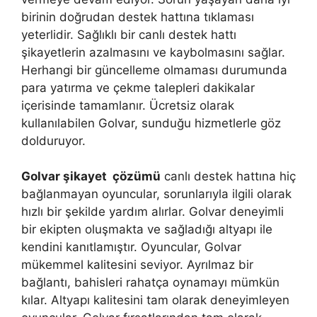
birinin doğrudan destek hattına tıklaması
yeterlidir. Sağlıklı bir canlı destek hattı
şikayetlerin azalmasını ve kaybolmasını sağlar.
Herhangi bir güncelleme olmaması durumunda
para yatırma ve çekme talepleri dakikalar
içerisinde tamamlanır. Ücretsiz olarak
kullanılabilen Golvar, sunduğu hizmetlerle göz
dolduruyor.
Golvar şikayet çözümü
canlı destek hattına hiç
bağlanmayan oyuncular, sorunlarıyla ilgili olarak
hızlı bir şekilde yardım alırlar. Golvar deneyimli
bir ekipten oluşmakta ve sağladığı altyapı ile
kendini kanıtlamıştır. Oyuncular, Golvar
mükemmel kalitesini seviyor. Ayrılmaz bir
bağlantı, bahisleri rahatça oynamayı mümkün
kılar. Altyapı kalitesini tam olarak deneyimleyen