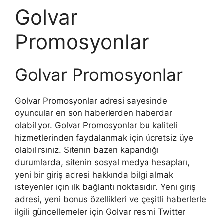
Golvar
Promosyonlar
Golvar Promosyonlar
Golvar Promosyonlar adresi sayesinde
oyuncular en son haberlerden haberdar
olabiliyor. Golvar Promosyonlar bu kaliteli
hizmetlerinden faydalanmak için ücretsiz üye
olabilirsiniz. Sitenin bazen kapandığı
durumlarda, sitenin sosyal medya hesapları,
yeni bir giriş adresi hakkında bilgi almak
isteyenler için ilk bağlantı noktasıdır. Yeni giriş
adresi, yeni bonus özellikleri ve çeşitli haberlerle
ilgili güncellemeler için Golvar resmi Twitter