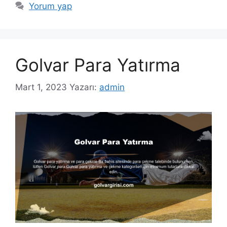
Yorum yap
Golvar Para Yatırma
Mart 1, 2023
Yazarı:
admin