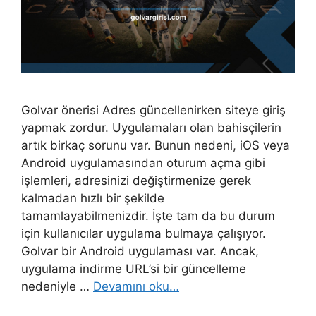
Golvar önerisi Adres güncellenirken siteye giriş
yapmak zordur. Uygulamaları olan bahisçilerin
artık birkaç sorunu var. Bunun nedeni, iOS veya
Android uygulamasından oturum açma gibi
işlemleri, adresinizi değiştirmenize gerek
kalmadan hızlı bir şekilde
tamamlayabilmenizdir. İşte tam da bu durum
için kullanıcılar uygulama bulmaya çalışıyor.
Golvar bir Android uygulaması var. Ancak,
uygulama indirme URL’si bir güncelleme
nedeniyle …
Devamını oku…