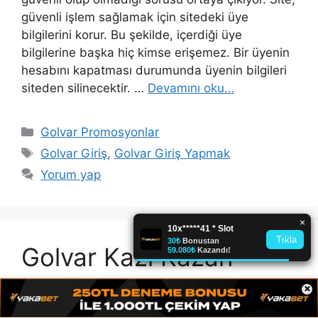
güvenli işlem sağlamak için sitedeki üye
bilgilerini korur. Bu şekilde, içerdiği üye
bilgilerine başka hiç kimse erişemez. Bir üyenin
hesabını kapatması durumunda üyenin bilgileri
siteden silinecektir. …
Devamını oku…
Kategoriler
Golvar Promosyonlar
Etiketler
Golvar Giriş
,
Golvar Giriş Yapmak
Yorum yap
Golvar Kazı Kazan
×
Şubat 15, 2023
Yazarı:
admin